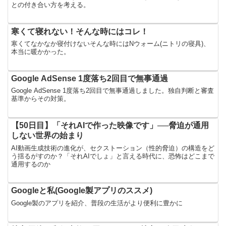
との付き合い方を考える。
寒くて寝れない！そんな時にはコレ！
寒くてなかなか寝付けないそんな時にはNウォーム(ニトリの寝具)、
本当に暖かかった。
Google AdSense 1度落ち2回目で無事通過
Google AdSense 1度落ち2回目で無事通過しました。独自判断と審査
基準からその対策。
【50日目】「それAIで作った映像です」──脅迫が通用
しない世界の始まり
AI動画生成技術の進化が、セクストーション（性的脅迫）の構造をど
う揺るがすのか？「それAIでしょ」と言える時代に、恐怖はどこまで
通用するのか
Googleと私(Google製アプリのススメ)
Google製のアプリを紹介、普段の生活がより便利に豊かに