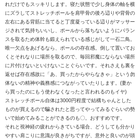
れだけでもスッキリします。寝た状態で少し身体の軸を横
にズラしてストレッチポールを肩甲骨の後ろ辺りや背骨の
左右にある背筋に当てると丁度凝っている辺りがマッサー
ジされて気持ちいいし、ポールから落ちないようにバラン
スを取るため体幹も鍛えられている感じがして一石二鳥。
唯一欠点をあげるなら、ポールの存在感。倒して置いてお
くとそれなりに場所を取るので、毎回邪魔にならない場所
に片付けないといけないことぐらいです。それさえも裏を
返せば存在感故に「あ、買ったからやらなきゃ」という勿
体ないの精神や義務感につながっていたりします。(妻か
ら買ったのにもう使わなくなったと言われるのもイヤ)
ストレッチポール自体は3000円程度で結構ちゃんとした
ものが買えるので騙されたと思ってやってみるぐらいの勢
いで始めてみることができるのも〇。おすすめです。
それと視神経の疲れからきている場合、どうしても分かり
やすい肩こりに意識が良きがちですが、意外と良いのが頭